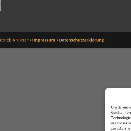
betrieb Kraxner
• Impressum
• Datenschutzerklärung
Um dir ein 
Geräteinfor
Technologie
auf dieser 
zurückziehs