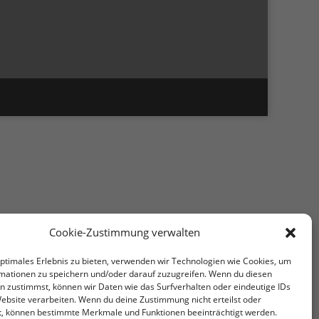
Cookie-Zustimmung verwalten
optimales Erlebnis zu bieten, verwenden wir Technologien wie Cookies, um
mationen zu speichern und/oder darauf zuzugreifen. Wenn du diesen
n zustimmst, können wir Daten wie das Surfverhalten oder eindeutige IDs
Website verarbeiten. Wenn du deine Zustimmung nicht erteilst oder
t, können bestimmte Merkmale und Funktionen beeinträchtigt werden.